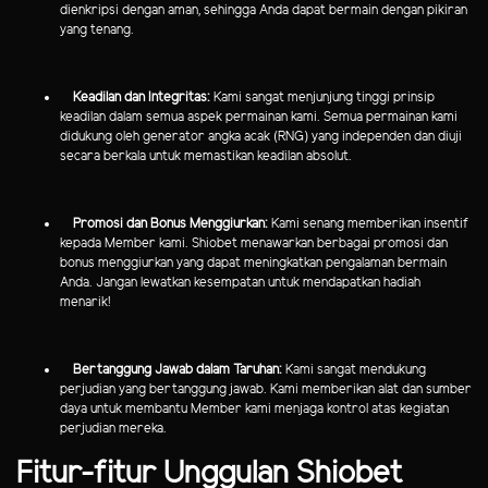
dienkripsi dengan aman, sehingga Anda dapat bermain dengan pikiran
yang tenang.
Keadilan dan Integritas:
Kami sangat menjunjung tinggi prinsip
keadilan dalam semua aspek permainan kami. Semua permainan kami
didukung oleh generator angka acak (RNG) yang independen dan diuji
secara berkala untuk memastikan keadilan absolut.
Promosi dan Bonus Menggiurkan:
Kami senang memberikan insentif
kepada Member kami. Shiobet menawarkan berbagai promosi dan
bonus menggiurkan yang dapat meningkatkan pengalaman bermain
Anda. Jangan lewatkan kesempatan untuk mendapatkan hadiah
menarik!
Bertanggung Jawab dalam Taruhan:
Kami sangat mendukung
perjudian yang bertanggung jawab. Kami memberikan alat dan sumber
daya untuk membantu Member kami menjaga kontrol atas kegiatan
perjudian mereka.
Fitur-fitur Unggulan Shiobet