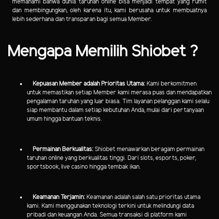
memahami bahwa dunia taruhan online bisa menjadi tempat yang rumit
dan membingungkan, oleh karena itu, kami berusaha untuk membuatnya
lebih sederhana dan transparan bagi semua Member.
Mengapa Memilih Shiobet ?
Kepuasan Member adalah Prioritas Utama:
Kami berkomitmen
untuk memastikan setiap Member kami merasa puas dan mendapatkan
pengalaman taruhan yang luar biasa. Tim layanan pelanggan kami selalu
siap membantu dalam setiap kebutuhan Anda, mulai dari pertanyaan
umum hingga bantuan teknis.
Permainan Berkualitas:
Shiobet menawarkan beragam permainan
taruhan online yang berkualitas tinggi. Dari slots, esports, poker,
sportsbook, live casino hingga tembak ikan.
Keamanan Terjamin:
Keamanan adalah salah satu prioritas utama
kami. Kami menggunakan teknologi terkini untuk melindungi data
pribadi dan keuangan Anda. Semua transaksi di platform kami