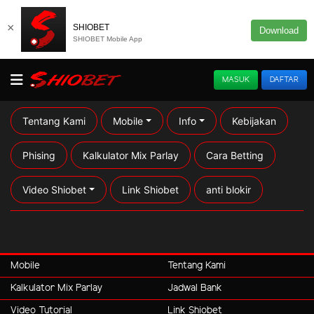
×
SHIOBET
Download
SHIOBET Mobile App
MASUK
DAFTAR
Tentang Kami
Mobile
Info
Kebijakan
Phising
Kalkulator Mix Parlay
Cara Betting
Video Shiobet
Link Shiobet
anti blokir
Mobile
Tentang Kami
Kalkulator Mix Parlay
Jadwal Bank
Video Tutorial
Link Shiobet