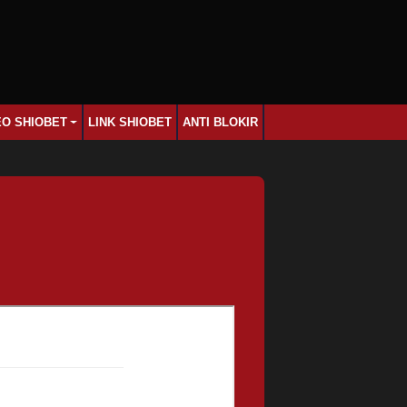
EO SHIOBET
LINK SHIOBET
ANTI BLOKIR