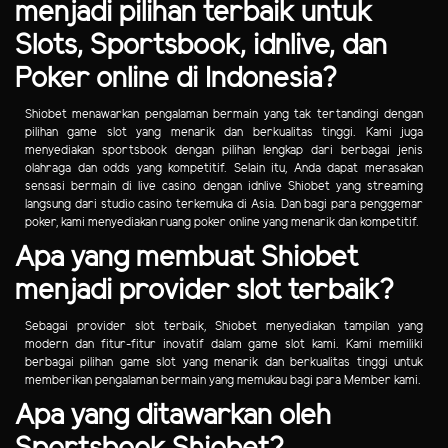
menjadi pilihan terbaik untuk
Slots, Sportsbook, idnlive, dan
Poker online di Indonesia?
Shiobet menawarkan pengalaman bermain yang tak tertandingi dengan
pilihan game slot yang menarik dan berkualitas tinggi. Kami juga
menyediakan sportsbook dengan pilihan lengkap dari berbagai jenis
olahraga dan odds yang kompetitif. Selain itu, Anda dapat merasakan
sensasi bermain di live casino dengan idnlive Shiobet yang streaming
langsung dari studio casino terkemuka di Asia. Dan bagi para penggemar
poker, kami menyediakan ruang poker online yang menarik dan kompetitif.
Apa yang membuat Shiobet
menjadi provider slot terbaik?
Sebagai provider slot terbaik, Shiobet menyediakan tampilan yang
modern dan fitur-fitur inovatif dalam game slot kami. Kami memiliki
berbagai pilihan game slot yang menarik dan berkualitas tinggi untuk
memberikan pengalaman bermain yang memukau bagi para Member kami.
Apa yang ditawarkan oleh