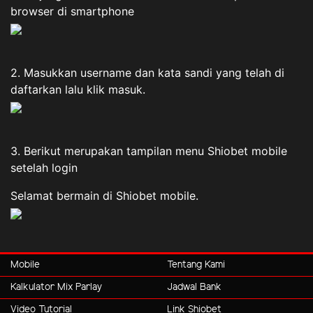
browser di smartphone
2. Masukkan username dan kata sandi yang telah di
daftarkan lalu klik masuk.
3. Berikut merupakan tampilan menu Shiobet mobile
setelah login
Selamat bermain di Shiobet mobile.
Mobile
Tentang Kami
Kalkulator Mix Parlay
Jadwal Bank
Video Tutorial
Link Shiobet