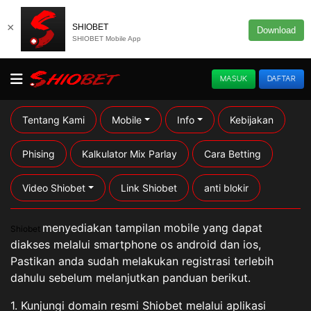
×
SHIOBET
Download
SHIOBET Mobile App
MASUK
DAFTAR
Tentang Kami
Mobile
Info
Kebijakan
Phising
Kalkulator Mix Parlay
Cara Betting
Video Shiobet
Link Shiobet
anti blokir
menyediakan tampilan mobile yang dapat
Shiobet
diakses melalui smartphone os android dan ios,
Pastikan anda sudah melakukan registrasi terlebih
dahulu sebelum melanjutkan panduan berikut.
1. Kunjungi domain resmi Shiobet melalui aplikasi